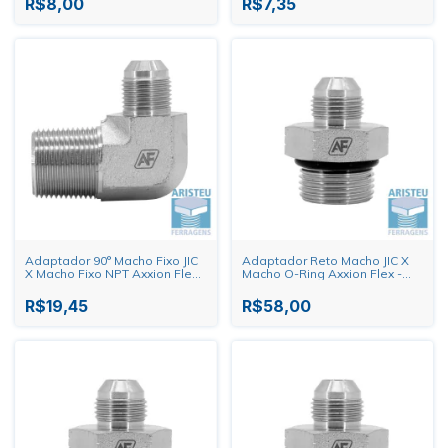
R$8,00
R$7,35
Adaptador 90° Macho Fixo JIC
Adaptador Reto Macho JIC X
X Macho Fixo NPT Axxion Flex -
Macho O-Ring Axxion Flex -
9/16" X 1/4"
1.5/8" X 1.5/8"
R$19,45
R$58,00