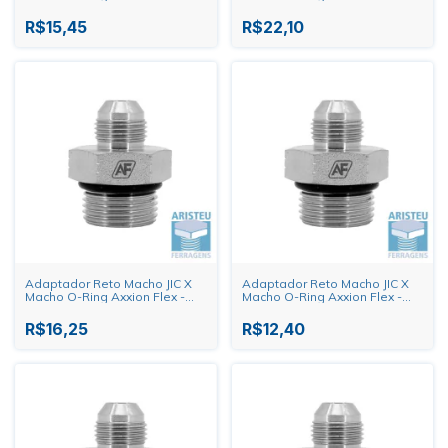
7/8" X 3/4"
3/4" X 1.1/16"
R$15,45
R$22,10
Adaptador Reto Macho JIC X
Adaptador Reto Macho JIC X
Macho O-Ring Axxion Flex -
Macho O-Ring Axxion Flex -
3/4" X 7/8"
3/4" X 3/4"
R$16,25
R$12,40