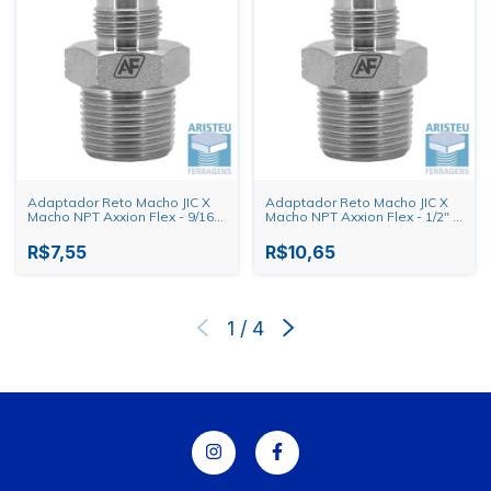
Adaptador Reto Macho JIC X
Adaptador Reto Macho JIC X
Macho NPT Axxion Flex - 9/16"
Macho NPT Axxion Flex - 1/2" X
X 1/8"
1/2"
R$7,55
R$10,65
1
/
4