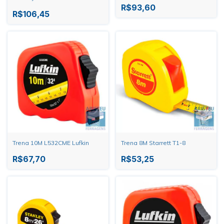
R$93,60
R$106,45
Trena 10M L532CME Lufkin
Trena 8M Starrett T1-8
R$67,70
R$53,25