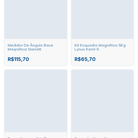
Medidor De Ângulo Base
Kit Esquadro Magnético 5Kg
Magnética Starrett
Lynus Keml-5
R$115,70
R$65,70