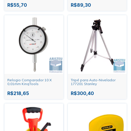
R$55,70
R$89,30
Relogio Comparador 10 X
Tripé para Auto-Nivelador
0,01mm KingTools
177201 Stanley
R$218,65
R$300,40